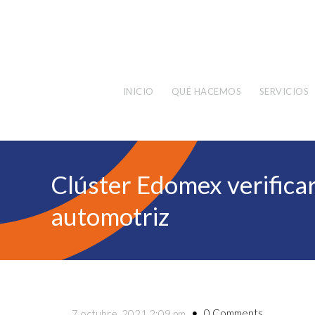
INICIO
QUÉ HACEMOS
SERVICIOS
Clúster Edomex verifica
automotriz
0 Comments
7 octubre, 2021 2:09 pm