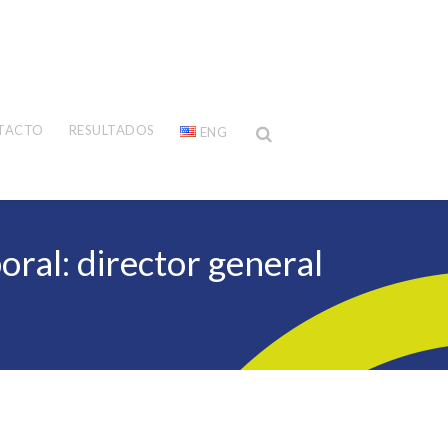
TACTO
RESULTADOS
ENG
boral: director general