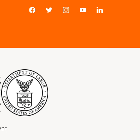
.
a
s
e
a
.
PADF