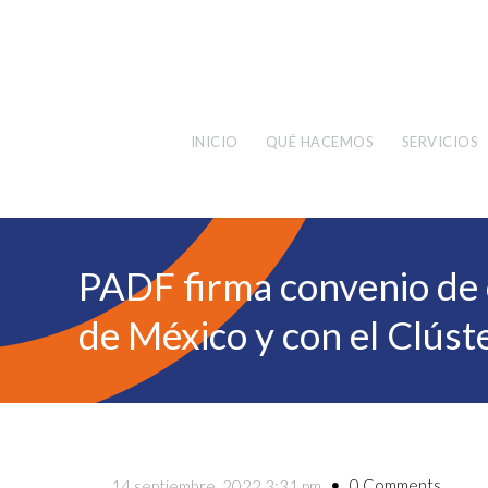
INICIO
QUÉ HACEMOS
SERVICIOS
PADF firma convenio de c
de México y con el Clúst
0 Comments
14 septiembre, 2022 3:31 pm