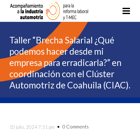
Taller “Brecha Salarial ¿Qué
podemos hacer desde mi
empresa para erradicarla?” en
coordinación con el Clúster
Automotriz de Coahuila (CIAC).
0 Comments
10 julio, 2024 7:51 pm