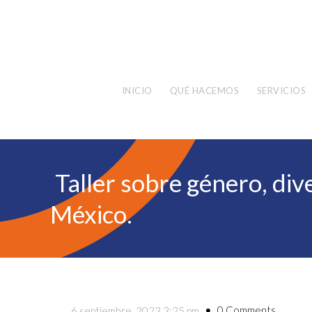
INICIO
QUÉ HACEMOS
SERVICIOS
Taller sobre género, dive
México.
0 Comments
6 septiembre, 2023 3:25 pm