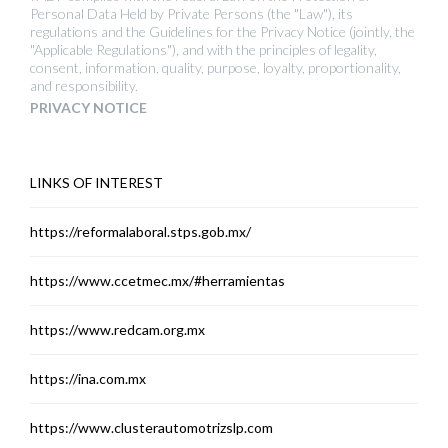
Personal Data Held by Private Persons (the "Law"), its
regulations and the Guidelines for the Privacy Notice (jointly, the
"Applicable Regulations"), and with the principles of legality,
consent, information, quality, purpose, loyalty, proportionality,
and responsibility.
PRIVACY NOTICE
LINKS OF INTEREST
https://reformalaboral.stps.gob.mx/
https://www.ccetmec.mx/#herramientas
https://www.redcam.org.mx
https://ina.com.mx
https://www.clusterautomotrizslp.com