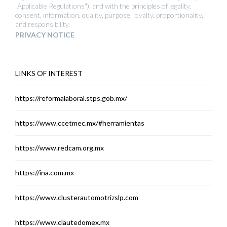
"Applicable Regulations"), and with the principles of legality,
consent, information, quality, purpose, loyalty, proportionality,
and responsibility.
PRIVACY NOTICE
LINKS OF INTEREST
https://reformalaboral.stps.gob.mx/
https://www.ccetmec.mx/#herramientas
https://www.redcam.org.mx
https://ina.com.mx
https://www.clusterautomotrizslp.com
https://www.clautedomex.mx