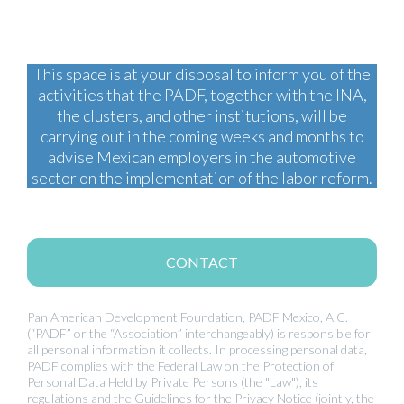
This space is at your disposal to inform you of the
activities that the PADF, together with the INA,
the clusters, and other institutions, will be
carrying out in the coming weeks and months to
advise Mexican employers in the automotive
sector on the implementation of the labor reform.
CONTACT
Pan American Development Foundation, PADF Mexico, A.C.
(“PADF” or the “Association” interchangeably) is responsible for
all personal information it collects. In processing personal data,
PADF complies with the Federal Law on the Protection of
Personal Data Held by Private Persons (the "Law"), its
regulations and the Guidelines for the Privacy Notice (jointly, the