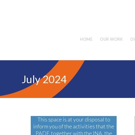
HOME
OUR WORK
O
July 2024
This space is at your disposal to
inform you of the activities that the
PADF, together with the INA, the