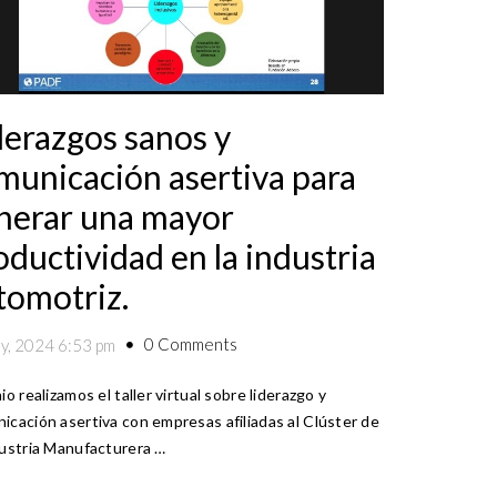
derazgos sanos y
municación asertiva para
nerar una mayor
oductividad en la industria
tomotriz.
0 Comments
ly, 2024 6:53 pm
io realizamos el taller virtual sobre liderazgo y
icación asertiva con empresas afiliadas al Clúster de
dustria Manufacturera …