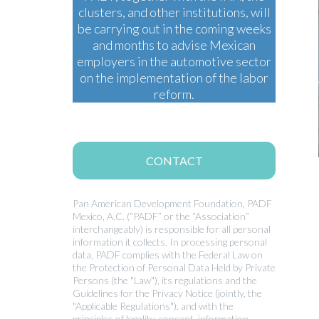
clusters, and other institutions, will
be carrying out in the coming weeks
and months to advise Mexican
employers in the automotive sector
on the implementation of the labor
reform.
CONTACT
Pan American Development Foundation, PADF
Mexico, A.C. (“PADF” or the “Association”
interchangeably) is responsible for all personal
information it collects. In processing personal
data, PADF complies with the Federal Law on
the Protection of Personal Data Held by Private
Persons (the "Law"), its regulations and the
Guidelines for the Privacy Notice (jointly, the
"Applicable Regulations"), and with the
principles of legality, consent, information,