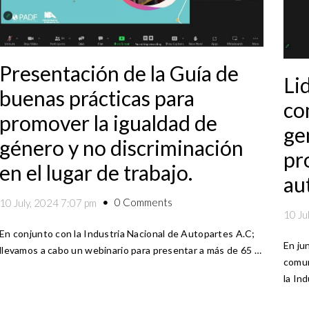
Presentación de la Guía de
Li
buenas prácticas para
co
promover la igualdad de
ge
género y no discriminación
pr
en el lugar de trabajo.
au
0 Comments
10 July, 2024 7:07 pm
10 Ju
En conjunto con la Industria Nacional de Autopartes A.C;
En jun
llevamos a cabo un webinario para presentar a más de 65 …
comun
la In