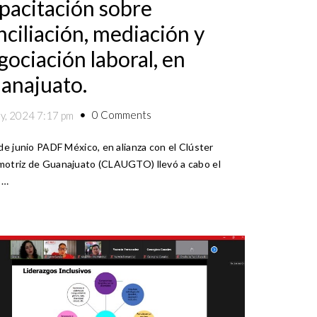
pacitación sobre
nciliación, mediación y
gociación laboral, en
anajuato.
0 Comments
ly, 2024 7:17 pm
 de junio PADF México, en alianza con el Clúster
otriz de Guanajuato (CLAUGTO) llevó a cabo el
 …