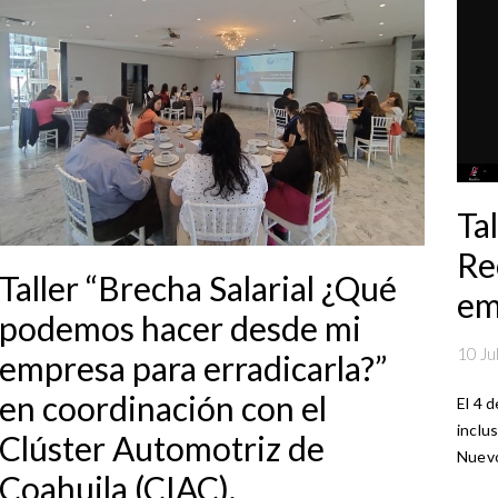
Tal
Re
Taller “Brecha Salarial ¿Qué
em
podemos hacer desde mi
10 Ju
empresa para erradicarla?”
en coordinación con el
El 4 d
inclu
Clúster Automotriz de
Nuev
Coahuila (CIAC).