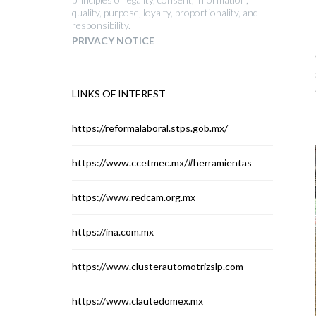
quality, purpose, loyalty, proportionality, and
responsibility.
PRIVACY NOTICE
LINKS OF INTEREST
https://reformalaboral.stps.gob.mx/
https://www.ccetmec.mx/#herramientas
https://www.redcam.org.mx
https://ina.com.mx
https://www.clusterautomotrizslp.com
https://www.clautedomex.mx