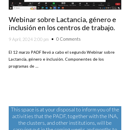
Webinar sobre Lactancia, género e
inclusión en los centros de trabajo.
0 Comments
9 April, 2024 2:00 pm
El 12 marzo PADF llevó a cabo el segundo Webinar sobre
Lactancia, género e inclusión. Componentes de los
programas de …
This space is at your disposal to inform you of the
activities that the PADF, together with the INA,
the clusters, and other institutions, will be
carrying out in the coming weeks and months to