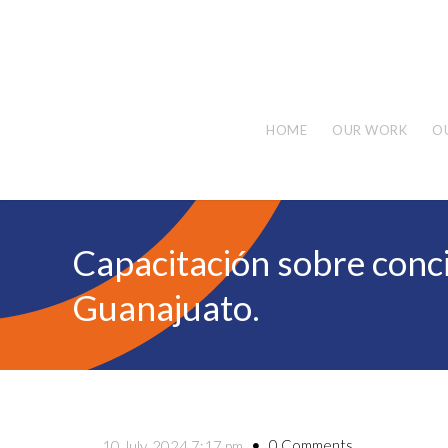
HOME
OUR WORK
O
Capacitación sobre conci
Guanajuato.
0 Comments
10 July, 2024 7:17 pm