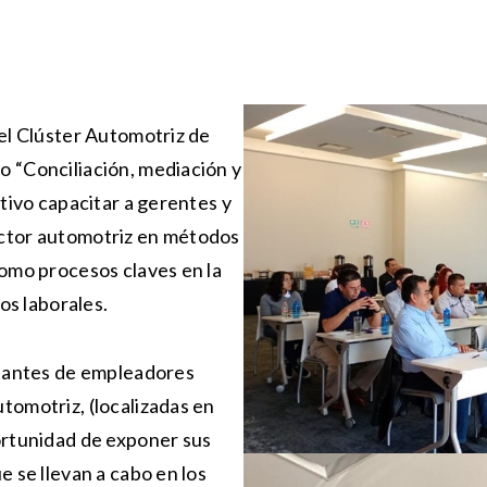
 el Clúster Automotriz de
 “Conciliación, mediación y
etivo capacitar a gerentes y
ector automotriz en métodos
como procesos claves en la
os laborales.
ntantes de empleadores
tomotriz, (localizadas en
ortunidad de exponer sus
e se llevan a cabo en los