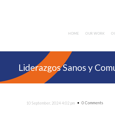
HOME
OUR WORK
O
Liderazgos Sanos y Comu
0 Comments
10 September, 2024 4:02 pm