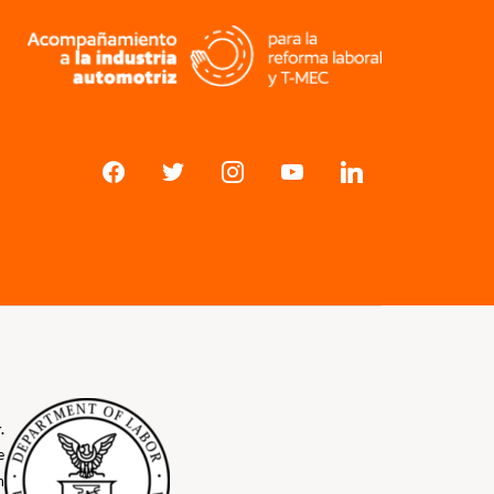
.
e
n