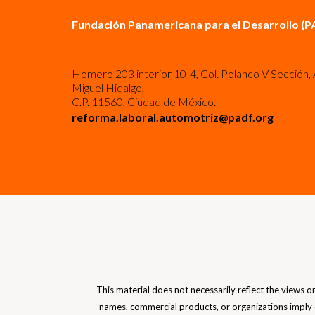
Fundación Panamericana para el Desarrollo (P
Homero 203 interior 10-4, Col. Polanco V Sección, 
Miguel Hidalgo,
C.P. 11560, Ciudad de México.
reforma.laboral.automotriz@padf.org
This material does not necessarily reflect the views 
names, commercial products, or organizations imply