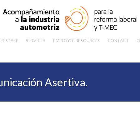
UR STAFF
SERVICES
EMPLOYEE RESOURCES
CONTACT
O
nicación Asertiva.