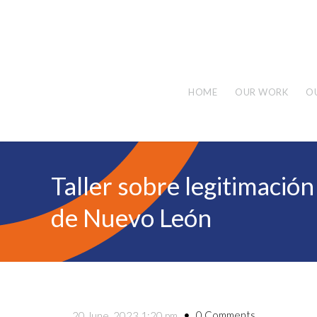
HOME
OUR WORK
O
Taller sobre legitimació
de Nuevo León
0 Comments
20 June, 2023 1:20 pm