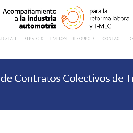
UR STAFF
SERVICES
EMPLOYEE RESOURCES
CONTACT
O
n de Contratos Colectivos de