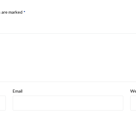
s are marked
*
Email
We