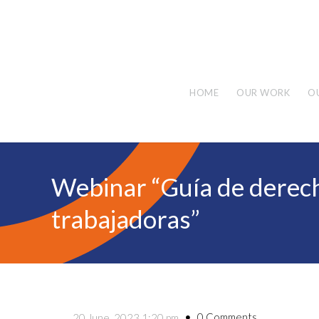
HOME
OUR WORK
O
Webinar “Guía de derech
trabajadoras”
0 Comments
20 June, 2023 1:20 pm