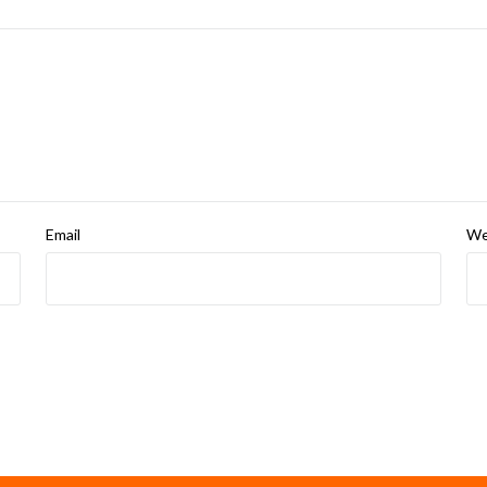
Email
We