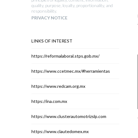
quality, purpose, loyalty, proportionality, and
responsibility.
PRIVACY NOTICE
LINKS OF INTEREST
https://reformalaboral.stps.gob.mx/
https://www.ccetmec.mx/#herramientas
https://www.redcam.org.mx
https://ina.com.mx
https://www.clusterautomotrizslp.com
https://www.clautedomex.mx