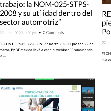
trabajo: la NOM-025-STPS-
2008 y su utilidad dentro del
RE
sector automotriz”
pi
Po
0 Comments
20 June, 2023 1:20 pm
20 Ju
FECHA DE PUBLICACIÓN: 27 marzo 2023 El pasado 22 de
marzo, PADF México llevó a cabo el webinar “Promoviendo
FECHA
la …
marzo