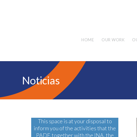
HOME
OUR WORK
O
Noticias
This space is at your disposal to
inform you of the activities that the
PADF, together with the INA, the