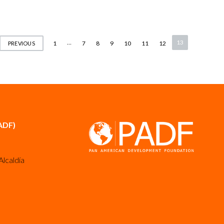
Posts
…
13
1
7
8
9
10
11
12
PREVIOUS
pagination
ADF)
Alcaldía