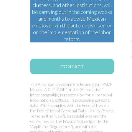
clusters, and other institutions, will
be carrying out in the coming weeks
and months to advise Mexican
employers in the automotive sector
on the implementation of the labor
reform.
CONTACT
Pan American Development Foundation, PADF
Mexico, A.C. (“PADF” or the “Association”
interchangeably) is responsible for all personal
information it collects. In processing personal
data, PADF complies with the Federal Law on
the Protection of Personal Data Held by Private
Persons (the "Law"), its regulations and the
Guidelines for the Privacy Notice (jointly, the
"Applicable Regulations"), and with the
principles of legality, consent, information,