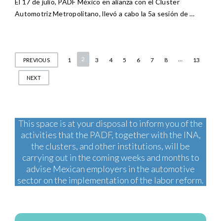
El 17 de julio, PADF México en alianza con el Cluster
Automotriz Metropolitano, llevó a cabo la 5a sesión de …
Posts
2
…
1
3
4
5
6
7
8
13
PREVIOUS
pagination
NEXT
This space is at your disposal to inform you of the
activities that the PADF, together with the INA,
the clusters, and other institutions, will be
carrying out in the coming weeks and months to
advise Mexican employers in the automotive
sector on the implementation of the labor reform.